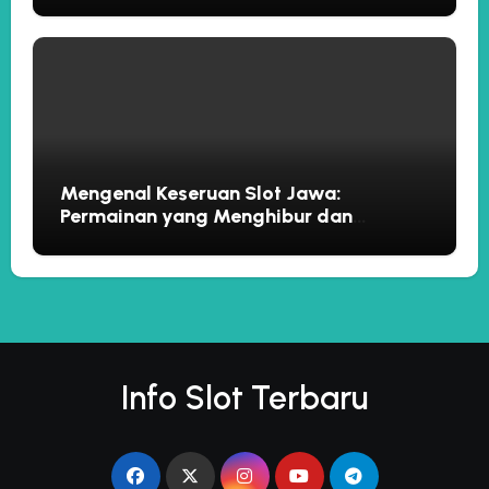
Mengenal Keseruan Slot Jawa:
Permainan yang Menghibur dan
Menguntungkan
Info Slot Terbaru