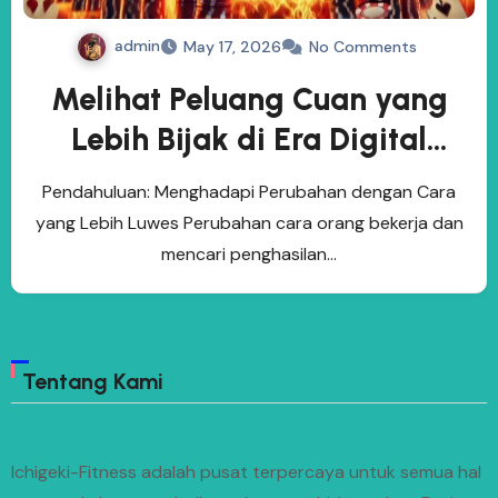
admin
May 17, 2026
No Comments
Melihat Peluang Cuan yang
Lebih Bijak di Era Digital
Redaksi Peluang Usaha 10
Pendahuluan: Menghadapi Perubahan dengan Cara
Mei 2026
yang Lebih Luwes Perubahan cara orang bekerja dan
mencari penghasilan…
Tentang Kami
Ichigeki-Fitness adalah pusat terpercaya untuk semua hal