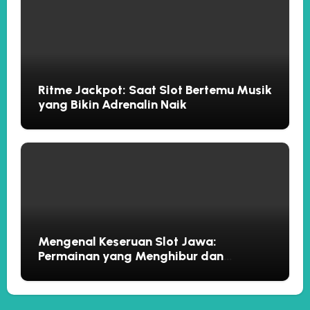
Ritme Jackpot: Saat Slot Bertemu Musik
yang Bikin Adrenalin Naik
Mengenal Keseruan Slot Jawa:
Permainan yang Menghibur dan
Menguntungkan