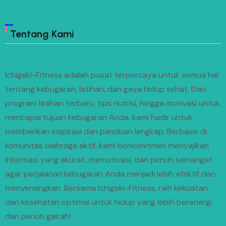
Tentang Kami
Ichigeki-Fitness adalah pusat terpercaya untuk semua hal
tentang kebugaran, latihan, dan gaya hidup sehat. Dari
program latihan terbaru, tips nutrisi, hingga motivasi untuk
mencapai tujuan kebugaran Anda, kami hadir untuk
memberikan inspirasi dan panduan lengkap. Berbasis di
komunitas olahraga aktif, kami berkomitmen menyajikan
informasi yang akurat, memotivasi, dan penuh semangat
agar perjalanan kebugaran Anda menjadi lebih efektif dan
menyenangkan. Bersama Ichigeki-Fitness, raih kekuatan
dan kesehatan optimal untuk hidup yang lebih berenergi
dan penuh gairah!