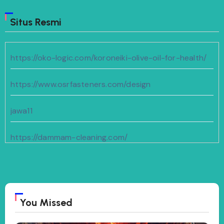
Situs Resmi
https://oko-logic.com/koroneiki-olive-oil-for-health/
https://www.osrfasteners.com/design
jawa11
https://dammam-cleaning.com/
bento11
https://www.geocities.ws/cenat/joker11/
You Missed
https://www.vernonparkgym.com/