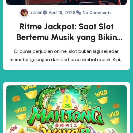
admin
April 16, 2026
No Comments
Ritme Jackpot: Saat Slot
Bertemu Musik yang Bikin
Adrenalin Naik
Di dunia perjudian online, slot bukan lagi sekadar
memutar gulungan dan berharap simbol cocok. Kini,…