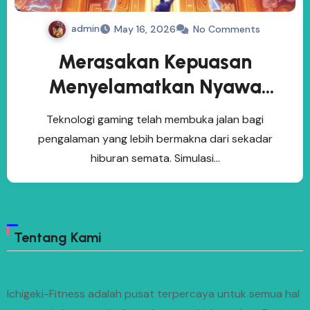
admin
May 16, 2026
No Comments
Merasakan Kepuasan
Menyelamatkan Nyawa
dalam Game Rescue
Teknologi gaming telah membuka jalan bagi
Interaktif
pengalaman yang lebih bermakna dari sekadar
hiburan semata. Simulasi…
Tentang Kami
Ichigeki-Fitness adalah pusat terpercaya untuk semua hal