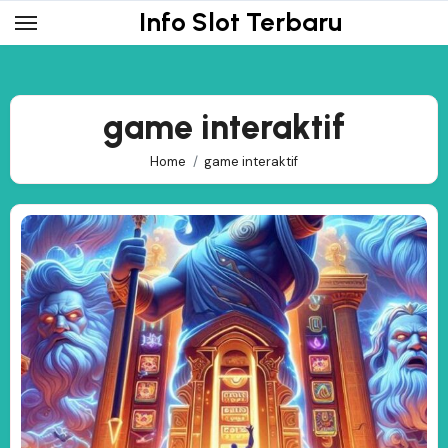
Skip
Info Slot Terbaru
to
content
game interaktif
Home
game interaktif