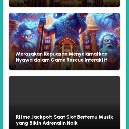
Mei 2026
Merasakan Kepuasan Menyelamatkan
Nyawa dalam Game Rescue Interaktif
Ritme Jackpot: Saat Slot Bertemu Musik
yang Bikin Adrenalin Naik