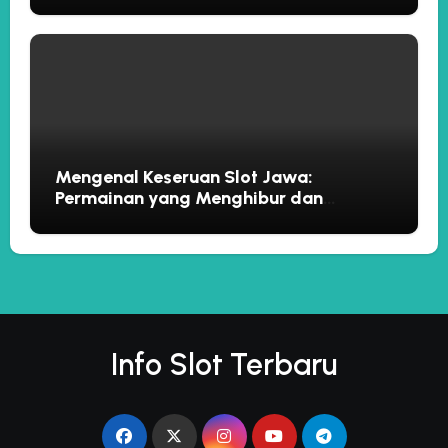
Mengenal Keseruan Slot Jawa:
Permainan yang Menghibur dan
Menguntungkan
Info Slot Terbaru